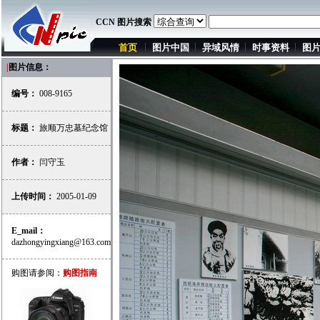
CCN 图片搜索
首页
图片中国
异域风情
时事资料
图
|
图片信息：
编号：
008-9165
标题：
旅顺万忠墓纪念馆
作者：
闫守玉
上传时间：
2005-01-09
E_mail：
dazhongyingxiang@163.com
购图请参阅：
购图指南