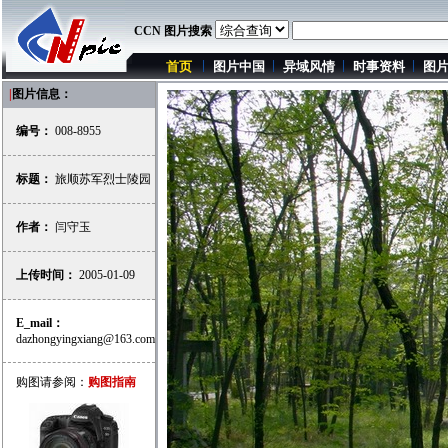
CCN 图片搜索
首页
图片中国
异域风情
时事资料
图
|
图片信息：
编号：
008-8955
标题：
旅顺苏军烈士陵园
作者：
闫守玉
上传时间：
2005-01-09
E_mail：
dazhongyingxiang@163.com
购图请参阅：
购图指南