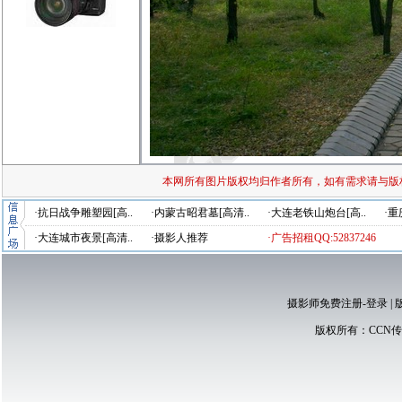
本网所有图片版权均归作者所有，如有需求请与版
·抗日战争雕塑园[高..
·内蒙古昭君墓[高清..
·大连老铁山炮台[高..
·重
·大连城市夜景[高清..
·摄影人推荐
·广告招租QQ:52837246
摄影师免费注册-登录
|
版权所有：
CCN