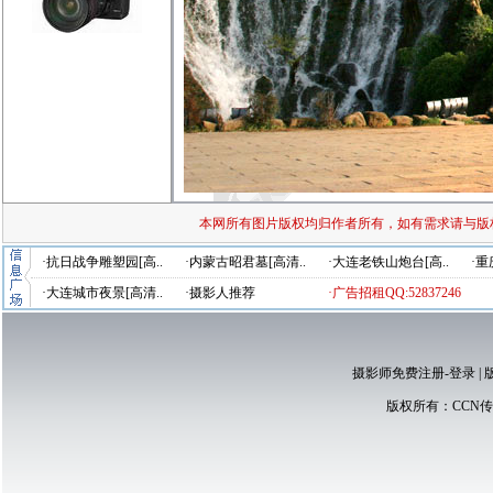
本网所有图片版权均归作者所有，如有需求请与版
·抗日战争雕塑园[高..
·内蒙古昭君墓[高清..
·大连老铁山炮台[高..
·重
·大连城市夜景[高清..
·摄影人推荐
·广告招租QQ:52837246
摄影师免费注册-登录
|
版权所有：
CCN