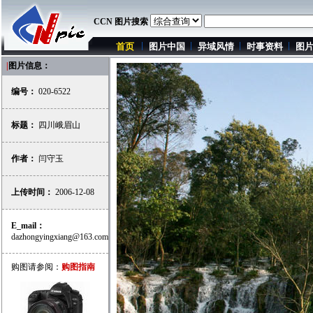
CCN 图片搜索
首页
图片中国
异域风情
时事资料
图
|
图片信息：
编号：
020-6522
标题：
四川峨眉山
作者：
闫守玉
上传时间：
2006-12-08
E_mail：
dazhongyingxiang@163.com
购图请参阅：
购图指南