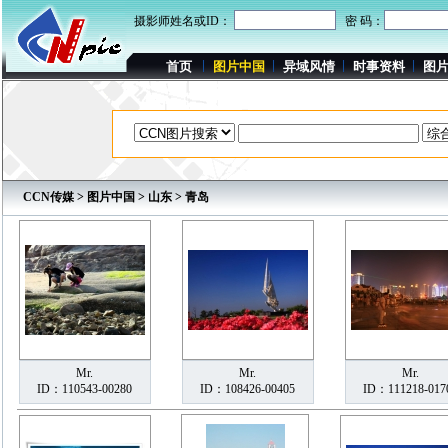
摄影师姓名或ID：
密 码：
首页
图片中国
异域风情
时事资料
图
CCN传媒
>
图片中国
>
山东
> 青岛
Mr.
Mr.
Mr.
ID：110543-00280
ID：108426-00405
ID：111218-017