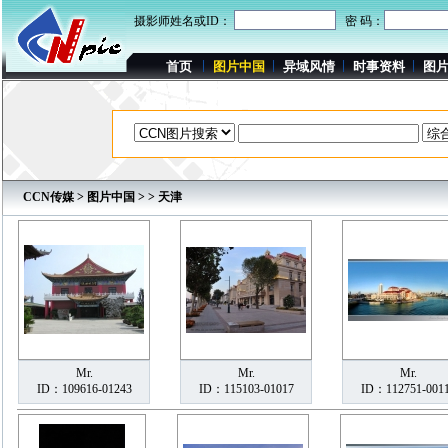
摄影师姓名或ID：
密 码：
首页
图片中国
异域风情
时事资料
图
CCN传媒
>
图片中国
>
> 天津
Mr.
Mr.
Mr.
ID：109616-01243
ID：115103-01017
ID：112751-001