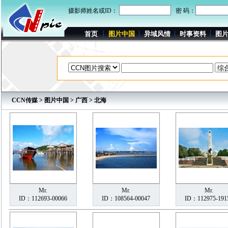
摄影师姓名或ID：
密 码：
首页
图片中国
异域风情
时事资料
图
CCN传媒
>
图片中国
>
广西
> 北海
Mr.
Mr.
Mr.
ID：112693-00066
ID：108564-00047
ID：112975-191