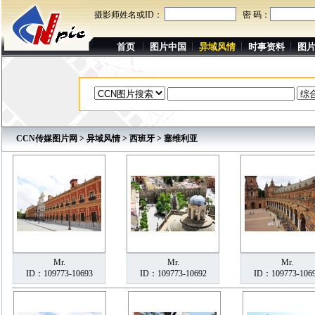
摄影师姓名或ID：
密 码：
首页
图片中国
异域风情
时事资料
图
CCN传媒图片网
>
异域风情
>
西班牙
> 塞维利亚
Mr.
Mr.
Mr.
ID：109773-10693
ID：109773-10692
ID：109773-106