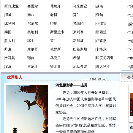
|哥伦比亚
|塞舌尔
|葡萄牙
|马来西亚
|越南
·
|挪威
|南非
|老挝
|芬兰
|缅甸
·“
|比利时
|尼泊尔
|印度
|梵蒂冈
|菲律宾
·
|泰国
|奥地利
|斯里兰卡
|柬埔寨
|新西兰
·“
|意大利
|瑞士
|荷兰
|新加坡
|卢森堡
·
|丹麦
|摩纳哥
|俄罗斯
|巴基斯坦
|卡塔尔
·“
|土耳其
|瑞典
|乌克兰
|希腊
|印度尼西亚
·
|埃及
|肯尼亚
|赞比亚
|厄瓜多尔
|澳大利亚
·
优秀影人
会
河北摄影家——连勇
连勇，2002年入行开始学摄影，
2003年加入中国人像摄影学会和中国民
俗摄影协会，2008年底加入河北省摄影
家协会。
连勇先生的摄影题材广泛，对特写
镜头的细节“刻画”总是精致细腻，而对
都
一些有意境的画面他能做..