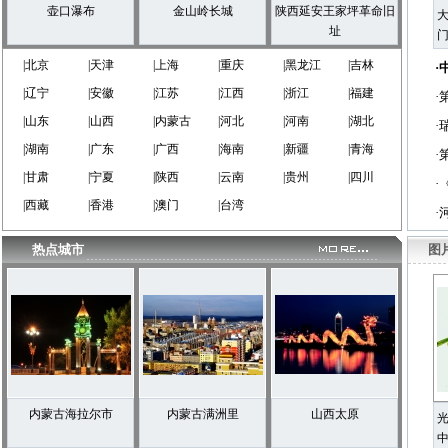
壶口瀑布
金山岭长城
陕西延安王家坪革命旧
大
址
门
|北京
|天津
|上海
|重庆
|黑龙江
|吉林
·
|辽宁
|安徽
|江苏
|江西
|浙江
|福建
·
|山东
|山西
|内蒙古
|河北
|河南
|湖北
·
|湖南
|广东
|广西
|海南
|新疆
|青海
·
|甘肃
|宁夏
|陕西
|云南
|贵州
|四川
·
|西藏
|香港
|澳门
|台湾
·
热点城市
图
内蒙古海拉尔市
内蒙古满洲里
山西太原