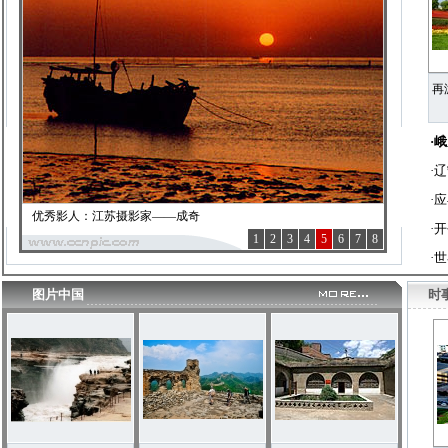
再
·
峨
·
辽
·
应
优秀影人：江苏摄影家——成奇
·
开
1
2
3
4
5
6
7
8
·
世
图片中国
时