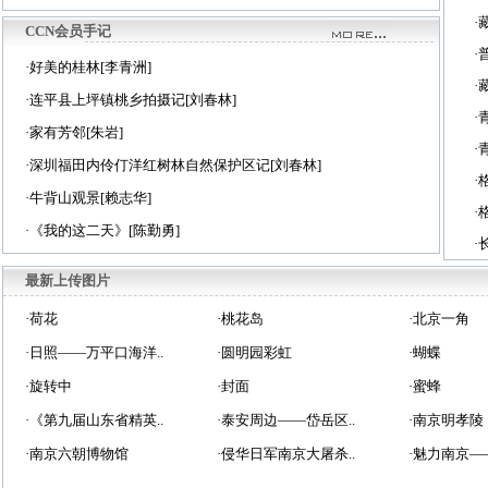
·
CCN会员手记
·
·
好美的桂林[李青洲]
·
·
连平县上坪镇桃乡拍摄记[刘春林]
·
·
家有芳邻[朱岩]
·
·
深圳福田内伶仃洋红树林自然保护区记[刘春林]
·
·
牛背山观景[赖志华]
·
·
《我的这二天》[陈勤勇]
·
最新上传图片
·
荷花
·
桃花岛
·
北京一角
·
日照——万平口海洋..
·
圆明园彩虹
·
蝴蝶
·
旋转中
·
封面
·
蜜蜂
·
《第九届山东省精英..
·
泰安周边——岱岳区..
·
南京明孝陵
·
南京六朝博物馆
·
侵华日军南京大屠杀..
·
魅力南京——