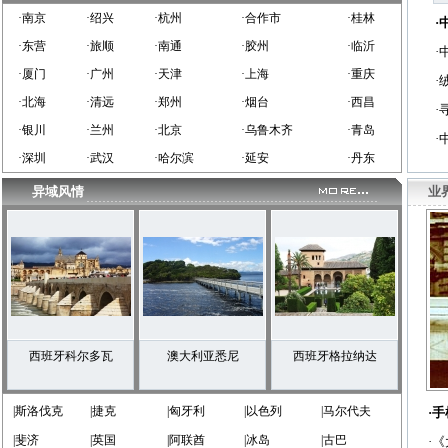
·南京
·绍兴
·杭州
·合作市
·桂林
·
·东营
·旅顺
·南通
·胶州
·临沂
·
·厦门
·广州
·天津
·上海
·重庆
·
·北海
·清远
·郑州
·烟台
·西昌
·
·银川
·兰州
·北京
·乌鲁木齐
·青岛
·
·深圳
·武汉
·哈尔滨
·延安
·丹东
异域风情
业
西班牙科尔多瓦
澳大利亚悉尼
西班牙格拉纳达
|斯洛伐克
|捷克
|匈牙利
|以色列
|马尔代夫
·
|斐济
|英国
|阿联酋
|冰岛
|古巴
·