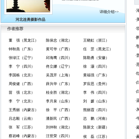
·
详细介绍>>
·
河北连勇摄影作品
·
作者推荐
·
董 强（黑龙江）
陈保忠（湖北）
王晓虹（浙江）
·
钟秋燕（广东）
黄可华（广西）
任 罡（黑龙江）
·
张绿江（辽宁）
邱海鹰（四川）
陈勤勇（安徽）
·
李 宁（四川）
佟立娜（辽宁）
徐 灏（四川）
·
李国栋（北京）
吴茂开（上海）
黄福强（广东）
·
周俊健（广西）
薛兴华（广东）
罗应思（贵州）
·
苗 强（北京）
桂全胜（湖北）
李 伟（四川）
·
李 宁（北京）
李月泉（山东）
刘 媛（山东）
·
王秀丽（内蒙古）
徐 平（广西）
熊丽霞（四川）
·
吕志毅（云南）
潘新民（广西）
恣 鹏（河南）
张 军（江苏）
刘仲秋（湖北）
陈新文（新疆）
·
蔡岩峰（内蒙古）
汪世荣（四川）
·
侯 磊（江苏）