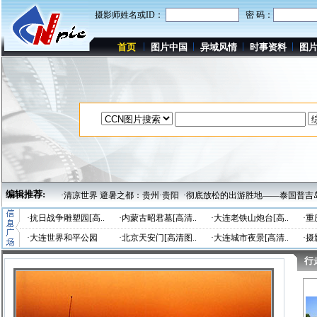
摄影师姓名或ID：
密 码：
首页
图片中国
异域风情
时事资料
图
编辑推荐:
易保护压力
·清凉世界 避暑之都：贵州·贵阳
·彻底放松的出游胜地——泰国普吉岛
·
·
抗日战争雕塑园[高..
·
内蒙古昭君墓[高清..
·
大连老铁山炮台[高..
·
重
·
大连世界和平公园
·
北京天安门[高清图..
·
大连城市夜景[高清..
·
摄
行